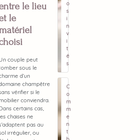
o
entre le lieu
s
et le
i
n
matériel
v
choisi
i
t
é
Un couple peut
s
tomber sous le
charme d’un
domaine champêtre
C
sans vérifier si le
o
mobilier conviendra.
m
Dans certains cas,
m
les chaises ne
e
n
s’adaptent pas au
t
sol irrégulier, ou
b