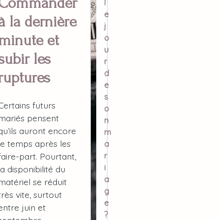
Commander
l
e
à la dernière
j
minute et
o
u
subir les
r
d
ruptures
e
s
Certains futurs
o
mariés pensent
n
qu’ils auront encore
m
le temps après les
a
r
faire-part. Pourtant,
i
la disponibilité du
a
matériel se réduit
g
très vite, surtout
e
entre juin et
?