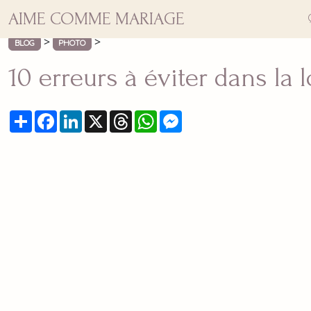
AIME COMME MARIAGE
>
>
BLOG
PHOTO
10 erreurs à éviter dans la
Partager
Facebook
LinkedIn
X
Threads
WhatsApp
Messenger