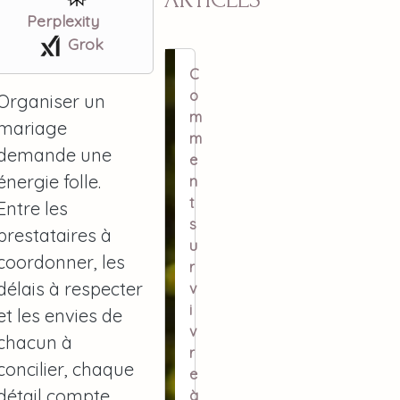
Perplexity
Grok
C
o
Organiser un
m
mariage
m
demande une
e
énergie folle.
n
t
Entre les
s
prestataires à
u
coordonner, les
r
délais à respecter
v
i
et les envies de
v
chacun à
r
concilier, chaque
e
détail compte.
à