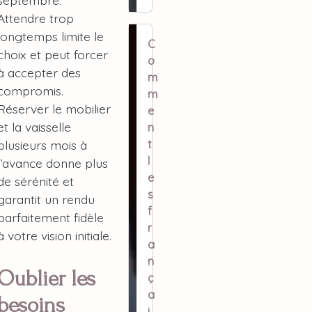
septembre.
Attendre trop
longtemps limite le
C
choix et peut forcer
o
à accepter des
m
compromis.
m
Réserver le mobilier
e
et la vaisselle
n
t
plusieurs mois à
l
l’avance donne plus
e
de sérénité et
s
garantit un rendu
f
parfaitement fidèle
r
à votre vision initiale.
a
n
Oublier les
ç
a
besoins
i