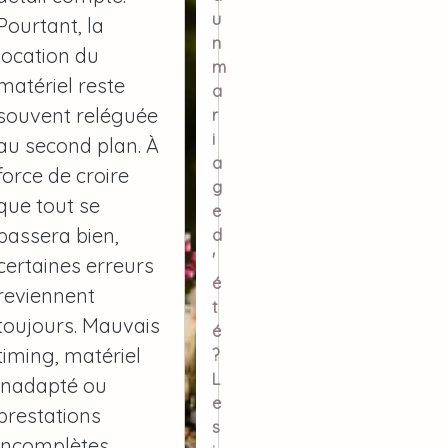
u
Pourtant, la
n
location du
m
matériel reste
a
souvent reléguée
r
i
au second plan. À
a
force de croire
g
que tout se
e
passera bien,
d
'
certaines erreurs
é
reviennent
t
toujours. Mauvais
é
timing, matériel
?
L
inadapté ou
e
prestations
s
incomplètes