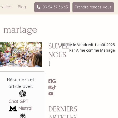
nvitées
Blog
09 54 37 36 65
Prendre rendez-vous
n mariage
SUIVEZ-
Publié le Vendredi 1 août 2025
Par Aime comme Mariage
NOUS
!
Résumez cet
article avec
Chat GPT
Mistral
DERNIERS
ARTICLES