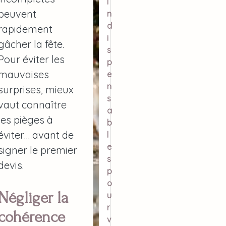
i
peuvent
n
d
rapidement
i
gâcher la fête.
s
Pour éviter les
p
mauvaises
e
n
surprises, mieux
s
vaut connaître
a
les pièges à
b
éviter… avant de
l
e
signer le premier
s
devis.
p
o
Négliger la
u
r
cohérence
v