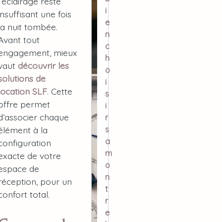
l’éclairage reste
i
insuffisant une fois
e
la nuit tombée.
n
Avant tout
c
engagement, mieux
h
vaut
découvrir les
o
solutions de
i
location SLF
. Cette
s
offre permet
i
d’associer chaque
r
s
élément à la
a
configuration
m
exacte de votre
o
espace de
n
réception, pour un
t
confort total.
r
e