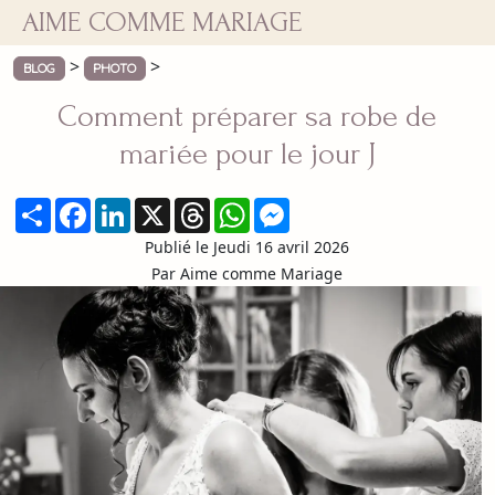
AIME COMME MARIAGE
>
>
BLOG
PHOTO
Comment préparer sa robe de
mariée pour le jour J
Partager
Facebook
LinkedIn
X
Threads
WhatsApp
Messenger
Publié le Jeudi 16 avril 2026
Par Aime comme Mariage