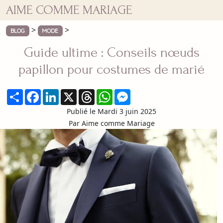
AIME COMME MARIAGE
>
>
BLOG
MODE
Guide ultime : Conseils nœuds
papillon pour costumes de marié
Partager
Facebook
LinkedIn
X
Threads
WhatsApp
Messenger
Publié le Mardi 3 juin 2025
Par Aime comme Mariage