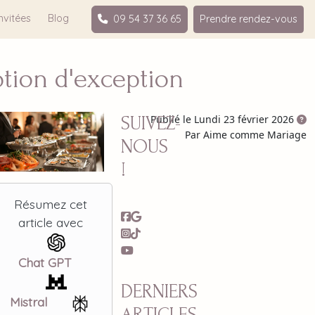
nvitées
Blog
09 54 37 36 65
Prendre rendez-vous
tion d'exception
SUIVEZ-
Publié le Lundi 23 février 2026
Par Aime comme Mariage
NOUS
!
Résumez cet
article avec
Chat GPT
DERNIERS
Mistral
ARTICLES