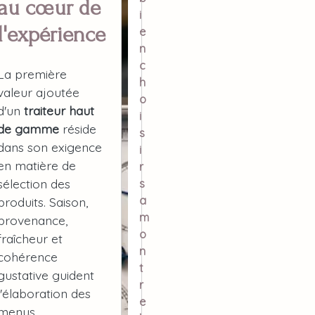
au cœur de
i
l'expérience
e
n
c
La première
h
valeur ajoutée
o
d'un
traiteur haut
i
de gamme
réside
s
dans son exigence
i
en matière de
r
sélection des
s
a
produits. Saison,
m
provenance,
o
fraîcheur et
n
cohérence
t
gustative guident
r
l'élaboration des
e
menus.