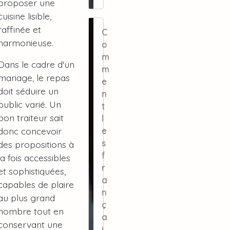
proposer une
cuisine lisible,
raffinée et
C
harmonieuse.
o
m
Dans le cadre d'un
m
mariage, le repas
e
doit séduire un
n
public varié. Un
t
bon traiteur sait
l
donc concevoir
e
s
des propositions à
f
la fois accessibles
r
et sophistiquées,
a
capables de plaire
n
au plus grand
ç
nombre tout en
a
conservant une
i