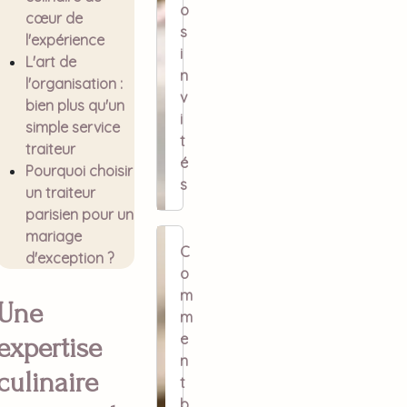
o
cœur de
s
l'expérience
i
L'art de
n
l'organisation :
v
bien plus qu'un
i
simple service
t
traiteur
é
Pourquoi choisir
s
un traiteur
parisien pour un
mariage
C
d'exception ?
o
m
Une
m
e
expertise
n
culinaire
t
b