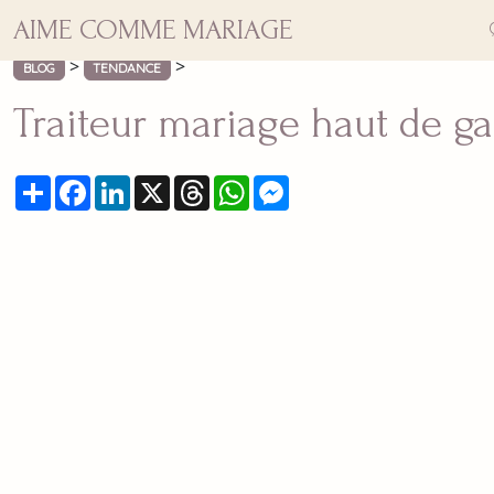
AIME COMME MARIAGE
>
>
BLOG
TENDANCE
Traiteur mariage haut de g
Partager
Facebook
LinkedIn
X
Threads
WhatsApp
Messenger