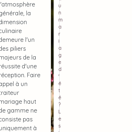
l'atmosphère
u
générale, la
n
m
dimension
a
culinaire
r
demeure l'un
i
des piliers
a
g
majeurs de la
e
réussite d'une
d
réception. Faire
'
appel à un
é
t
traiteur
é
mariage haut
?
de gamme
ne
L
consiste pas
e
s
uniquement à