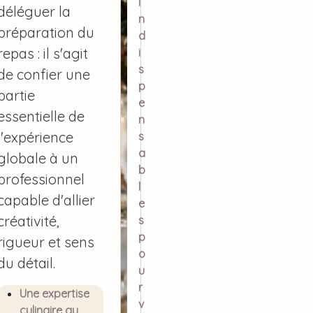
i
déléguer la
n
préparation du
d
repas : il s'agit
i
s
de confier une
p
partie
e
essentielle de
n
l'expérience
s
a
globale à un
b
professionnel
l
capable d'allier
e
créativité,
s
p
rigueur et sens
o
du détail.
u
r
Une expertise
v
culinaire au