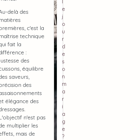
l
e
Au-delà des
j
matières
o
premières, c'est la
u
maîtrise technique
r
qui fait la
d
différence :
e
justesse des
s
cuissons, équilibre
o
des saveurs,
n
m
précision des
a
assaisonnements
r
et élégance des
i
dressages.
a
L'objectif n'est pas
g
de multiplier les
e
effets, mais de
?