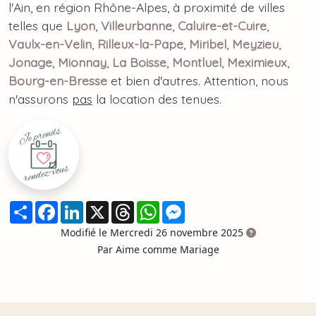
l'Ain, en région Rhône-Alpes, à proximité de villes
telles que
Lyon
,
Villeurbanne
,
Caluire-et-Cuire
,
Vaulx-en-Velin
,
Rilleux-la-Pape
,
Miribel
,
Meyzieu
,
Jonage
,
Mionnay
,
La Boisse
,
Montluel
,
Meximieux
,
Bourg-en-Bresse
et bien d'autres. Attention, nous
n'assurons
pas
la location des tenues.
Partager
Facebook
LinkedIn
X
Threads
WhatsApp
Messenger
Modifié le Mercredi 26 novembre 2025
Par Aime comme Mariage